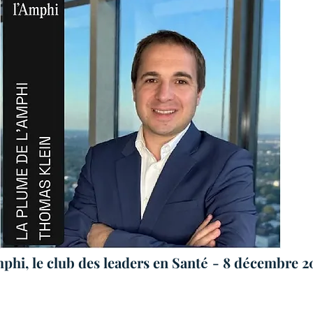
phi, le club des leaders en Sant
- 8 d
cembre 2
é
é