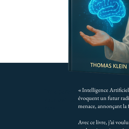
« Intelligence Artificie
I'm a paragraph. Click here to a
évoquent un futur radi
your own text and edit me. It's
menace, annonçant la f
easy.
Avec ce livre, j’ai voulu