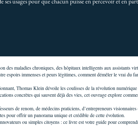
e ses usages pour que chacun puisse en percevoir et en parta
on des maladies chroniques, des hôpitaux intelligents aux assistants vir
ntre espoirs immenses et peurs légitimes, comment démêler le vrai du f
ionnant, Thomas Klein dévoile les coulisses de la révolution numérique 
ions concrètes qui sauvent déjà des vies, cet ouvrage explore comment
fesseurs de renom, de médecins praticiens, d’entrepreneurs visionnaires e
tes pour offrir un panorama unique et crédible de cette évolution.
innovateurs ou simples citoyens : ce livre est votre guide pour comprendre